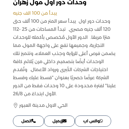
وحدات دور اول مول زهران
يبدأ من 100 الف جنيه
وحدات دور اول يبدأ سعر المتر من 100 ألف حتى
120 ألف جنيه مصري. تبدأ المساحات من 25 -112
مترًا مربعًا. الدور الأول مُخصص بأكمله للوحدات
التجارية، وجميعها تقع على واجهة المول، مما
يضمن فرص أعلى للرؤية وجذب العملاء، وتتميز تلك
الوحدات أيضًا بتصميم داخلي مرن يُلائم كافة
احتياجات الشركات الكُبرى ورواد الأعمال. وتُقدم
الشركة عرضًا حصريًا بعنوان "قسط عليك وقسط
علينا" لفترة محدودة على 10 وحدات فقط من الدور
الأول ابتداءً من 26/8.
الحي الاول مدينة العبور

واتس اب
إيميل
اتصل