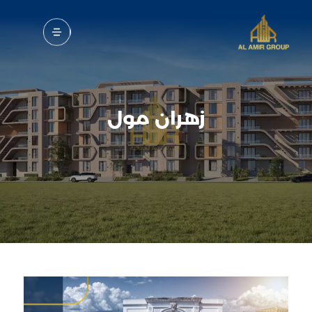
c
زهران مول