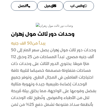
واتس اب
إيميل
اتصل
وحدات دور ثالث مول زهران
يبدأ من50 الف جنيه
وحدات دور ثالث مول زهران يصل سعر المتر إلى 50
ألف جنيه مصري. تبدأ المساحات من 25 وحتى 112
مترًا مربعًا. يحتوي الدور الثالث على وحدات ذات
مساحات متفاوتة مصممة خصيصًا لتلبية كافة
احتياجات العاملين في المجال الطبي. وتوفر جميع
الوحدات إضاءة طبيعية جيدة وتهوية مثالية
بفضل وقوعها على الواجهة، مما يخلق بيئة مُريحة
لكل من الأطباء والمرضى. وتُطرح تلك الوحدات
بأنظمة سداد متنوعة تشمل دفع 25% من ثمن