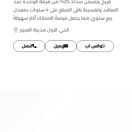
مُريح يتضمن سداد 25% من قيمة الوحدة عند
التعاقد وتقسيط باقي المبلغ على 4 سنوات بمعدل
ربع سنوي، مما يجعل فرصةً الامتلاك أكثر سهولةً.
الحي الاول مدينة العبور

واتس اب
إيميل
اتصل
أرسل رسالة
لا تتردد في مراسلتنا