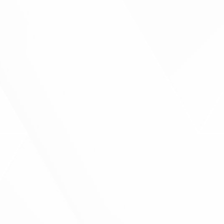
تواصل معنا الآن
في خدمتكم على مدار 24 ساعة
رقم الهاتف
19386
واتساب
01111661127
01080575551
البريد الالكتروني