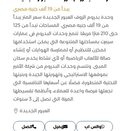
يبدأ من 19 ألف جنيه مصري
وحدة بدروم الروف العبور الجديدة سعر المتر يبدأ
من 19 ألف جنيه مصري. المساحات تبدأ من 125
حتى 210 مترًا مربعًا. تتميز وحدات البدروم في عمارات
سيبرت بمساحتها المتنوعة التي يمكن استخدامها
كمخزن للتنظيم أو لممارسة الهوايات أو إنشاء
صالة للألعاب الرياضية أو لأي نشاط يخدم سكان
المبنى. وتتسم وحدات البدروم من شركة الأمير
بموقعها الاستراتيجي وتهويتها الجيدة وبنيتها
التحتية المتطورة، فضلًا عن أسعارها التنافسية التي
تجعلها فرصة واعدة للعملاء، وأنظمة تقسيطها
المرنة التي تصل إلى 3 سنوات.
العبور الجديدة

واتس اب
إيميل
اتصل