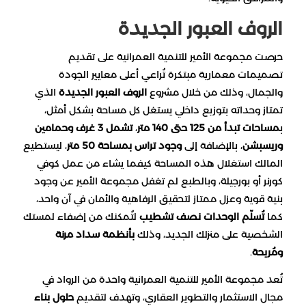
الروف العبور الجديدة
حرصت مجموعة الأمير للتنمية العمرانية على تقديم
تصميمات معمارية مبتكرة تُراعي أعلى معايير الجودة
والجمال، وذلك من خلال مشروع
الروف العبور الجديدة
الذي
تمتاز وحداته بتوزيع داخلي يستغل كل مساحة بشكل أمثل،
ب
مساحات تبدأ من 125 حتى 140 متر
،
تشمل 3 غرف وحمامين
وريسبشن
، بالإضافة إلى
وجود تراس بمساحة 50 متر
، ليستطيع
المالك استغلال هذه المساحة كيفما يشاء من عمل كوفي
كورنر أو بورجيلة، وبالطبع لم تغفل مجموعة الأمير عن وجود
بنية قوية وعزل ممتاز لتحقيق الرفاهية والأمان في آن واحد،
كما
تُسلّم الوحدات نصف تشطيب
لتُمكنك من إضفاء لمستك
الشخصية على منزلك الجديد، وذلك
بأنظمة سداد مرنة
ومُريحة
.
تُعد مجموعة الأمير للتنمية العمرانية واحدة من الرواد في
مجال الاستثمار والتطوير العقاري، وتهدف لتقديم
حلول بناء