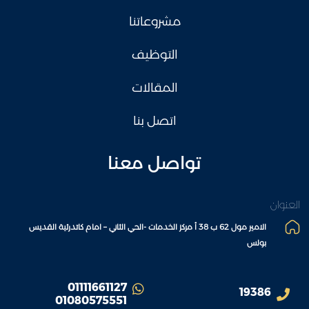
مشروعاتنا
التوظيف
المقالات
اتصل بنا
تواصل معنا
العنوان
الامير مول 62 ب 38 أ مركز الخدمات -الحي الثاني – امام كاتدرئية القديس
بولس
01111661127

19386

01080575551