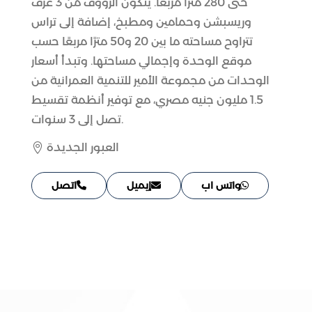
حتى 280 مترًا مربعًا. يتكون الرووف من 3 غرف
وريسبشن وحمامين ومطبخ، إضافة إلى تراس
تتراوح مساحته ما بين 20 و50 مترًا مربعًا حسب
موقع الوحدة وإجمالي مساحتها. وتبدأ أسعار
الوحدات من مجموعة الأمير للتنمية العمرانية من
1.5 مليون جنيه مصري، مع توفير أنظمة تقسيط
تصل إلى 3 سنوات.
العبور الجديدة

واتس اب
إيميل
اتصل